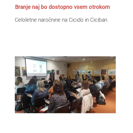
Branje naj bo dostopno vsem otrokom
Celoletne naročnine na Cicido in Ciciban.