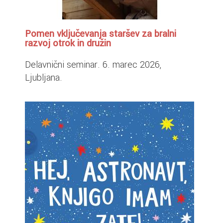
Pomen vključevanja staršev za bralni
razvoj otrok in družin
Delavnični seminar. 6. marec 2026,
Ljubljana.