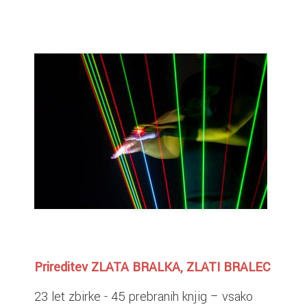
Prireditev ZLATA BRALKA, ZLATI BRALEC
23 let zbirke - 45 prebranih knjig – vsako