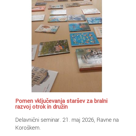
Pomen vključevanja staršev za bralni
razvoj otrok in družin
Delavnični seminar. 21. maj 2026, Ravne na
Koroškem.