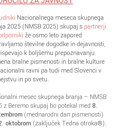
OROČILO
ZA JAVNOST
udniki
Nacionalnega meseca skupnega
nja 2025 (NMSB 2025) skupaj s
partnerji
odporniki
že osmo leto zapored
ravljamo številne dogodke in dejavnosti,
rispevajo k boljšemu prepoznavanju
na bralne pismenosti in bralne kulture
acionalni ravni pa tudi med Slovenci v
jstvu in po svetu.
ionalni mesec skupnega branja – NMSB
5 z Beremo skupaj bo potekal med
8.
tembrom
(mednarodni dan pismenosti)
2. oktobrom
(zaključek Tedna otroka®)
.