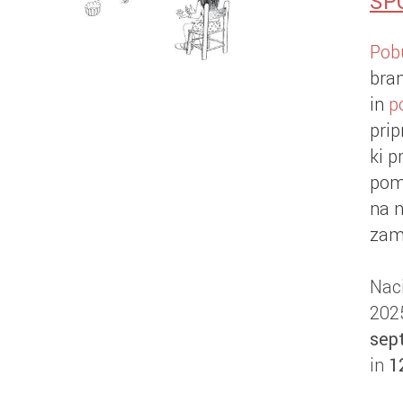
SP
Pob
bra
in
p
prip
ki p
pome
na n
zame
Nac
202
sep
in
1