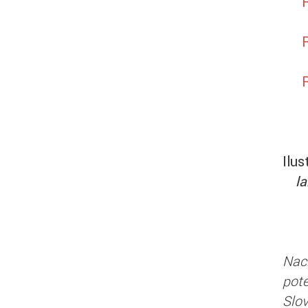
Ilus
l
Nac
pot
Slo