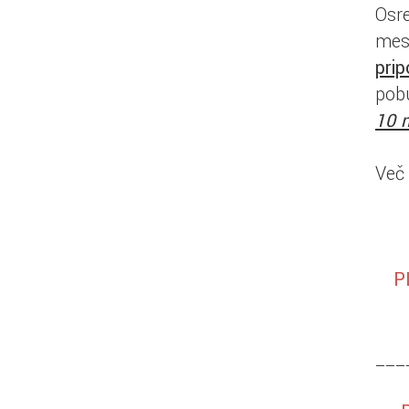
Osr
mes
pri
pob
10 m
Več 
P
___