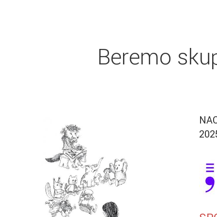
Beremo sku
NAC
202