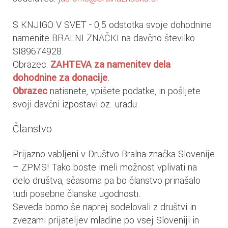
S KNJIGO V SVET - 0,5 odstotka svoje dohodnine
namenite BRALNI ZNAČKI na davčno številko
SI89674928.
Obrazec:
ZAHTEVA za namenitev dela
dohodnine za donacije
.
Obrazec
natisnete, vpišete podatke, in pošljete
svoji davčni izpostavi oz. uradu.
Članstvo
Prijazno vabljeni v Društvo Bralna značka Slovenije
– ZPMS! Tako boste imeli možnost vplivati na
delo društva, sčasoma pa bo članstvo prinašalo
tudi posebne članske ugodnosti.
Seveda bomo še naprej sodelovali z društvi in
zvezami prijateljev mladine po vsej Sloveniji in