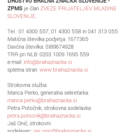
DRUŠTVO BRALNA ZNAČKA SLOVENIJE -
ZPMS
je član
ZVEZE PRIJATELJEV MLADINE
SLOVENIJE
.
Tel.: 01 4300 557, 01 4300 558 in 041 313 055
Matična številka podjetja: 1677365
Davčna številka: SI89674928
TRR pri NLB: 0203 1009 1695 559
e-mail:
info@bralnaznacka.si
spletna stran:
www.bralnaznacka.si
Strokovna služba:
Manca Perko, generalna sekretarka:
manca.perko@bralnaznacka.si
Petra Potočnik, strokovna sodelavka:
petra.potocnik@bralnaznacka.si
Jaš Onič, strokovni
sodelavec:
jas.onic@bralnaznacka.si