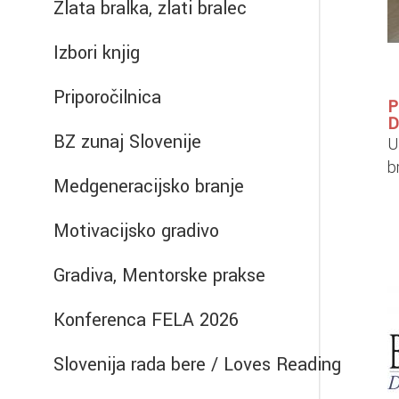
Zlata bralka, zlati bralec
Izbori knjig
Priporočilnica
P
D
BZ zunaj Slovenije
U
b
Medgeneracijsko branje
Motivacijsko gradivo
Gradiva, Mentorske prakse
Konferenca FELA 2026
Slovenija rada bere / Loves Reading