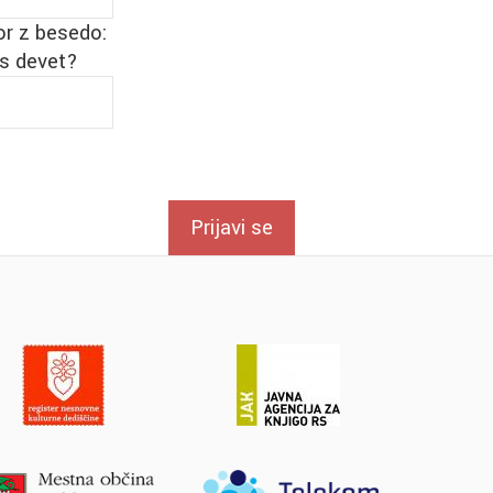
or z besedo:
us devet?