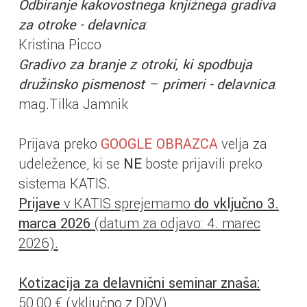
Odbiranje kakovostnega knjižnega gradiva
za otroke - delavnica
:
Kristina Picco
Gradivo za branje z otroki, ki spodbuja
družinsko pismenost – primeri - delavnica
:
mag.Tilka Jamnik
Prijava preko
GOOGLE OBRAZCA
velja za
udeležence, ki se
NE
boste prijavili preko
sistema KATIS.
Prijave
v KATIS sprejemamo
do vključno 3.
marca 2026
(datum za odjavo: 4. marec
2026).
Kotizacija za delavnični seminar znaša:
50,00 € (vključno z DDV)