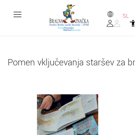
SL
Pomen vključevanja staršev za bra