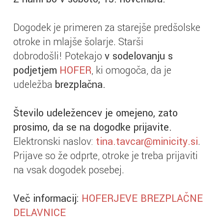
Dogodek je primeren za starejše predšolske
otroke in mlajše šolarje. Starši
dobrodošli! Potekajo
v sodelovanju s
podjetjem
HOFER
, ki omogoča, da je
udeležba
brezplačna.
Število udeležencev je omejeno, zato
prosimo, da se na dogodke prijavite.
Elektronski naslov:
tina.tavcar@minicity.si
.
Prijave so že odprte, otroke je treba prijaviti
na vsak dogodek posebej.
Več informacij:
HOFERJEVE BREZPLAČNE
DELAVNICE