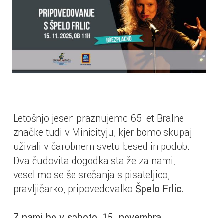
Letošnjo jesen praznujemo 65 let Bralne
značke tudi v Minicityju, kjer bomo skupaj
uživali v čarobnem svetu besed in podob.
Dva čudovita dogodka sta že za nami,
veselimo se še srečanja s pisateljico,
pravljičarko, pripovedovalko
Špelo Frlic
.
Z nami bo v soboto, 15. novembra.