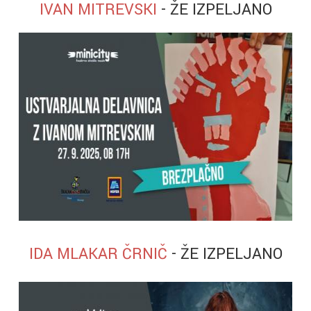
IVAN MITREVSKI
-
ŽE IZPELJANO
IDA MLAKAR ČRNIČ
- ŽE IZPELJANO