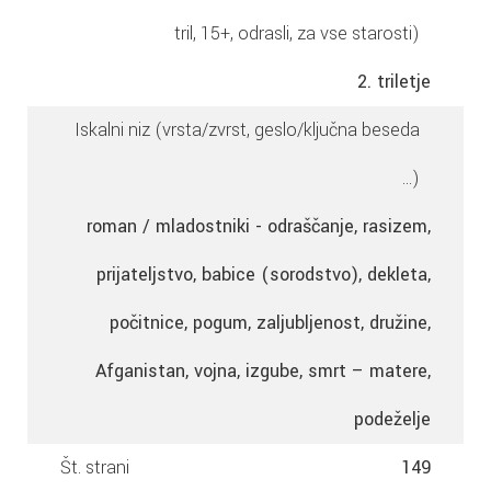
tril, 15+, odrasli, za vse starosti)
2. triletje
Iskalni niz (vrsta/zvrst, geslo/ključna beseda
...)
roman / mladostniki - odraščanje, rasizem,
prijateljstvo, babice (sorodstvo), dekleta,
počitnice, pogum, zaljubljenost, družine,
Afganistan, vojna, izgube, smrt – matere,
podeželje
Št. strani
149