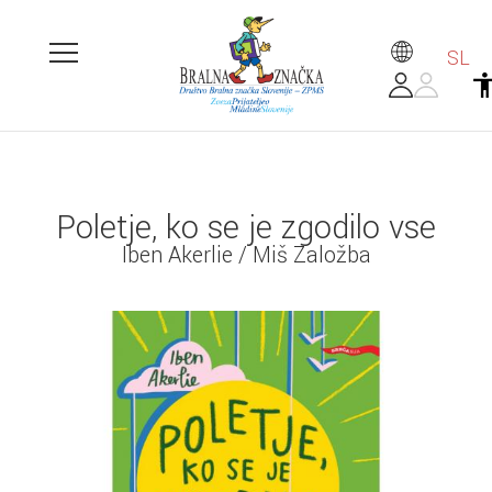
SL
Poletje, ko se je zgodilo vse
Iben Akerlie / Miš Založba