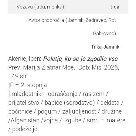
Vezava (trda, mehka)
trda
Avtor priporočila (Jamnik, Zadravec, Rot
Gabrovec)
Tilka Jamnik
Akerlie, Iben:
Poletje, ko se je zgodilo vse
.
Prev. Marija Zlatnar Moe. Dob: Miš, 2026,
149 str.
|P – 2. stopnja
| mladostniki - odraščanje / rasizem /
prijateljstvo / babice (sorodstvo) / dekleta /
počitnice / pogum / zaljubljenost / družine
/Afganistan /vojna / izgube / smrt – matere
/ podeželje