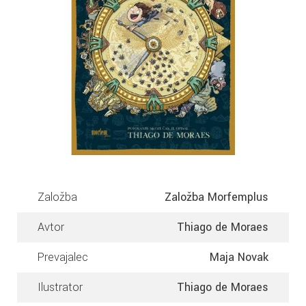
Založba
Založba Morfemplus
Avtor
Thiago de Moraes
Prevajalec
Maja Novak
Ilustrator
Thiago de Moraes