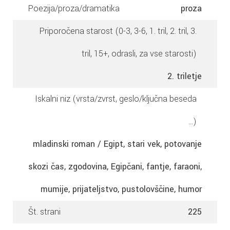
Poezija/proza/dramatika
proza
Priporočena starost (0-3, 3-6, 1. tril, 2. tril, 3.
tril, 15+, odrasli, za vse starosti)
2. triletje
Iskalni niz (vrsta/zvrst, geslo/ključna beseda
...)
mladinski roman / Egipt, stari vek, potovanje
skozi čas, zgodovina, Egipčani, fantje, faraoni,
mumije, prijateljstvo, pustolovščine, humor
Št. strani
225