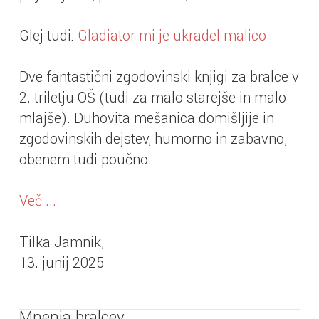
Glej tudi:
Gladiator mi je ukradel malico
Dve fantastični zgodovinski knjigi za bralce v
2. triletju OŠ (tudi za malo starejše in malo
mlajše). Duhovita mešanica domišljije in
zgodovinskih dejstev, humorno in zabavno,
obenem tudi poučno.
Več ...
Tilka Jamnik,
13. junij 2025
Mnenja bralcev