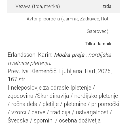
Vezava (trda, mehka)
trda
Avtor priporočila (Jamnik, Zadravec, Rot
Gabrovec)
Tilka Jamnik
Erlandsson, Karin:
Modra preja
: nordijska
hvalnica pletenju
.
Prev. Iva Klemenčič. Ljubljana: Hart, 2025,
167 str.
| neleposlovje za odrasle |pletenje /
zgodovina /Skandinavija / nordijsko pletenje
/ ročna dela / pletilje / pletenine / pripomočki
/ vzorci / barve / tradicija / ustvarjalnost /
Švedska / spomini / osebna doživetja