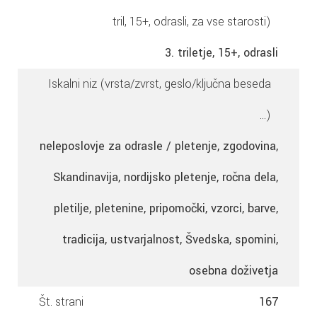
tril, 15+, odrasli, za vse starosti)
3. triletje, 15+, odrasli
Iskalni niz (vrsta/zvrst, geslo/ključna beseda
...)
neleposlovje za odrasle / pletenje, zgodovina,
Skandinavija, nordijsko pletenje, ročna dela,
pletilje, pletenine, pripomočki, vzorci, barve,
tradicija, ustvarjalnost, Švedska, spomini,
osebna doživetja
Št. strani
167